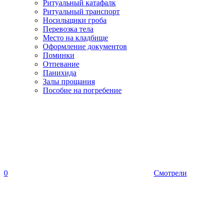
Ритуальный катафалк
Ритуальный транспорт
Носильщики гроба
Перевозка тела
Место на кладбище
Оформление документов
Поминки
Отпевание
Панихида
Залы прощания
Пособие на погребение
0
Смотрели