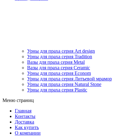
Урны для праха серия Art design
Урны для праха серия Tradition
Вазы для праха серия Metal
Вазы для праха серия Ceramic
Урны для праха серия Econom
Урны для праха серия Литьевой мрамор
Урны для праха серия Natural Stone
Урны для праха серия Plastic
Меню страниц
Главная
Контакты
Доставка
Как купить
О компании