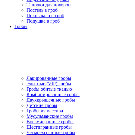
Тапочки для похорон
Постель в гроб
Покрывало в гроб
Подушка в гроб
Гробы
Лакированные гробы
Элитные (VIP) гробы
Гробы обитые тканью
Комбинированные гробы
Двухкрышечные гробы
Детские гробы
Гробы из массива
Мусульманские гробы
Восьмигранные гробы
Шестигранные гробы
Четырехгранные гробы