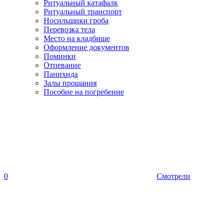
Ритуальный катафалк
Ритуальный транспорт
Носильщики гроба
Перевозка тела
Место на кладбище
Оформление документов
Поминки
Отпевание
Панихида
Залы прощания
Пособие на погребение
0
Смотрели