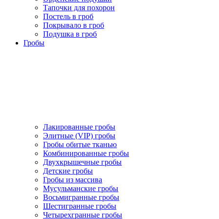
Тапочки для похорон
Постель в гроб
Покрывало в гроб
Подушка в гроб
Гробы
Лакированные гробы
Элитные (VIP) гробы
Гробы обитые тканью
Комбинированные гробы
Двухкрышечные гробы
Детские гробы
Гробы из массива
Мусульманские гробы
Восьмигранные гробы
Шестигранные гробы
Четырехгранные гробы