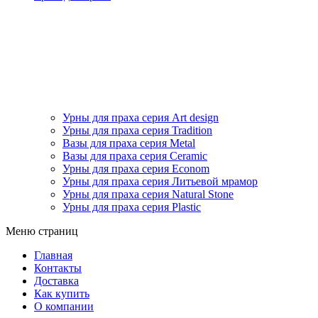
Урны для праха серия Art design
Урны для праха серия Tradition
Вазы для праха серия Metal
Вазы для праха серия Ceramic
Урны для праха серия Econom
Урны для праха серия Литьевой мрамор
Урны для праха серия Natural Stone
Урны для праха серия Plastic
Меню страниц
Главная
Контакты
Доставка
Как купить
О компании