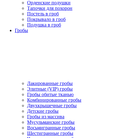
Орденские подушки
Тапочки для похорон
Постель в гроб
Покрывало в гроб
Подушка в гроб
Гробы
Лакированные гробы
Элитные (VIP) гробы
Гробы обитые тканью
Комбинированные гробы
Двухкрышечные гробы
Детские гробы
Гробы из массива
Мусульманские гробы
Восьмигранные гробы
Шестигранные гробы