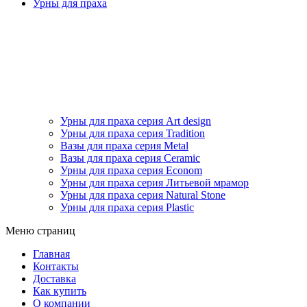
Урны для праха
Урны для праха серия Art design
Урны для праха серия Tradition
Вазы для праха серия Metal
Вазы для праха серия Ceramic
Урны для праха серия Econom
Урны для праха серия Литьевой мрамор
Урны для праха серия Natural Stone
Урны для праха серия Plastic
Меню страниц
Главная
Контакты
Доставка
Как купить
О компании