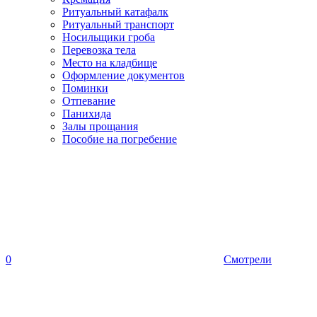
Ритуальный катафалк
Ритуальный транспорт
Носильщики гроба
Перевозка тела
Место на кладбище
Оформление документов
Поминки
Отпевание
Панихида
Залы прощания
Пособие на погребение
0
Смотрели