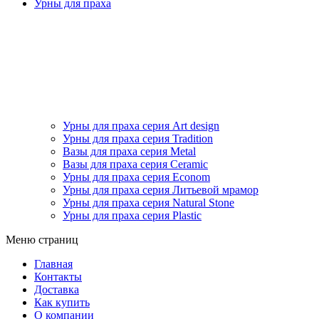
Урны для праха
Урны для праха серия Art design
Урны для праха серия Tradition
Вазы для праха серия Metal
Вазы для праха серия Ceramic
Урны для праха серия Econom
Урны для праха серия Литьевой мрамор
Урны для праха серия Natural Stone
Урны для праха серия Plastic
Меню страниц
Главная
Контакты
Доставка
Как купить
О компании