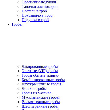
Орденские подушки
Тапочки для похорон
Постель в гроб
Покрывало в гроб
Подушка в гроб
Гробы
Лакированные гробы
Элитные (VIP) гробы
Гробы обитые тканью
Комбинированные гробы
Двухкрышечные гробы
Детские гробы
Гробы из массива
Мусульманские гробы
Восьмигранные гробы
Шестигранные гробы