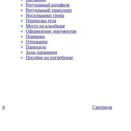
Ритуальный катафалк
Ритуальный транспорт
Носильщики гроба
Перевозка тела
Место на кладбище
Оформление документов
Поминки
Отпевание
Панихида
Залы прощания
Пособие на погребение
0
Смотрели