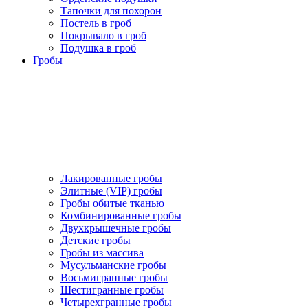
Тапочки для похорон
Постель в гроб
Покрывало в гроб
Подушка в гроб
Гробы
Лакированные гробы
Элитные (VIP) гробы
Гробы обитые тканью
Комбинированные гробы
Двухкрышечные гробы
Детские гробы
Гробы из массива
Мусульманские гробы
Восьмигранные гробы
Шестигранные гробы
Четырехгранные гробы