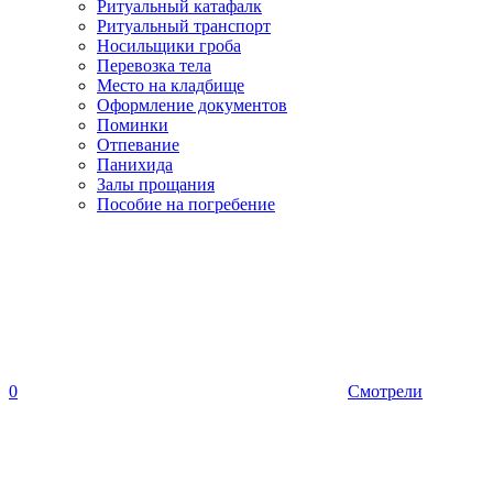
Ритуальный катафалк
Ритуальный транспорт
Носильщики гроба
Перевозка тела
Место на кладбище
Оформление документов
Поминки
Отпевание
Панихида
Залы прощания
Пособие на погребение
0
Смотрели