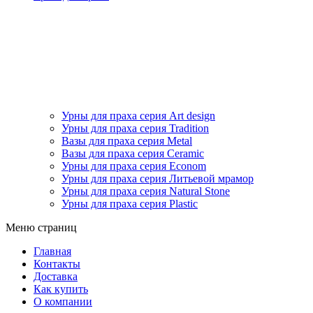
Урны для праха серия Art design
Урны для праха серия Tradition
Вазы для праха серия Metal
Вазы для праха серия Ceramic
Урны для праха серия Econom
Урны для праха серия Литьевой мрамор
Урны для праха серия Natural Stone
Урны для праха серия Plastic
Меню страниц
Главная
Контакты
Доставка
Как купить
О компании