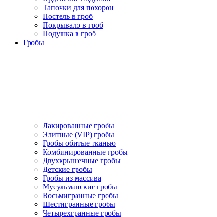
Тапочки для похорон
Постель в гроб
Покрывало в гроб
Подушка в гроб
Гробы
Лакированные гробы
Элитные (VIP) гробы
Гробы обитые тканью
Комбинированные гробы
Двухкрышечные гробы
Детские гробы
Гробы из массива
Мусульманские гробы
Восьмигранные гробы
Шестигранные гробы
Четырехгранные гробы