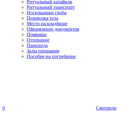
Ритуальный катафалк
Ритуальный транспорт
Носильщики гроба
Перевозка тела
Место на кладбище
Оформление документов
Поминки
Отпевание
Панихида
Залы прощания
Пособие на погребение
0
Смотрели