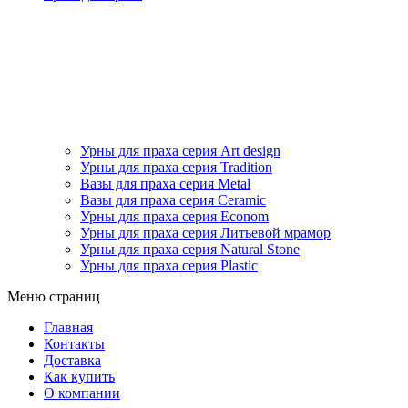
Урны для праха серия Art design
Урны для праха серия Tradition
Вазы для праха серия Metal
Вазы для праха серия Ceramic
Урны для праха серия Econom
Урны для праха серия Литьевой мрамор
Урны для праха серия Natural Stone
Урны для праха серия Plastic
Меню страниц
Главная
Контакты
Доставка
Как купить
О компании