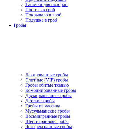
Тапочки для похорон
Постель в гроб
Покрывало в гроб
Подушка в гроб
Гробы
Лакированные гробы
Элитные (VIP) гробы
Гробы обитые тканью
Комбинированные гробы
Двухкрышечные гробы
Детские гробы
Гробы из массива
Мусульманские гробы
Восьмигранные гробы
Шестигранные гробы
Четырехгранные гробы