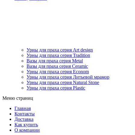
Урны для праха серия Art design
Урны для праха серия Tradition
Вазы для праха серия Metal
Вазы для праха серия Ceramic
Урны для праха серия Econom
Урны для праха серия Литьевой мрамор
Урны для праха серия Natural Stone
Урны для праха серия Plastic
Меню страниц
Главная
Контакты
Доставка
Как купить
О компании