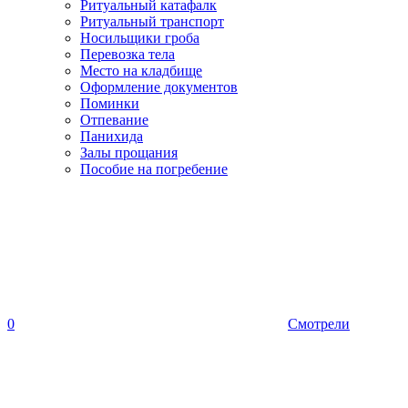
Ритуальный катафалк
Ритуальный транспорт
Носильщики гроба
Перевозка тела
Место на кладбище
Оформление документов
Поминки
Отпевание
Панихида
Залы прощания
Пособие на погребение
0
Смотрели