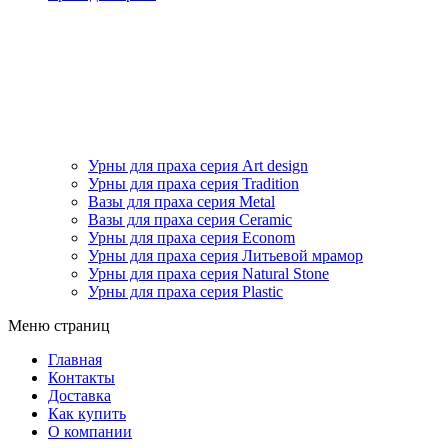
Урны для праха серия Art design
Урны для праха серия Tradition
Вазы для праха серия Metal
Вазы для праха серия Ceramic
Урны для праха серия Econom
Урны для праха серия Литьевой мрамор
Урны для праха серия Natural Stone
Урны для праха серия Plastic
Меню страниц
Главная
Контакты
Доставка
Как купить
О компании