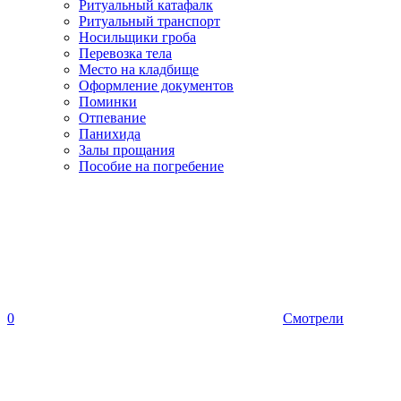
Ритуальный катафалк
Ритуальный транспорт
Носильщики гроба
Перевозка тела
Место на кладбище
Оформление документов
Поминки
Отпевание
Панихида
Залы прощания
Пособие на погребение
0
Смотрели