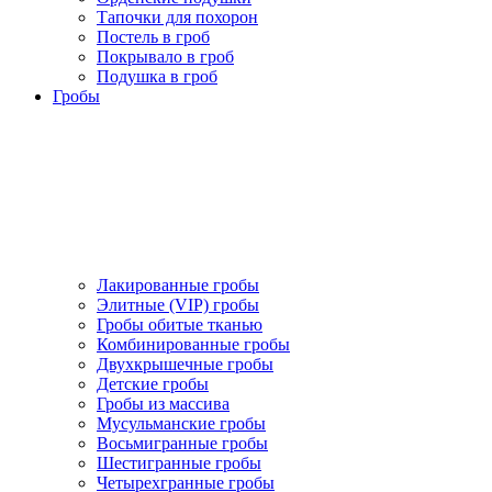
Тапочки для похорон
Постель в гроб
Покрывало в гроб
Подушка в гроб
Гробы
Лакированные гробы
Элитные (VIP) гробы
Гробы обитые тканью
Комбинированные гробы
Двухкрышечные гробы
Детские гробы
Гробы из массива
Мусульманские гробы
Восьмигранные гробы
Шестигранные гробы
Четырехгранные гробы