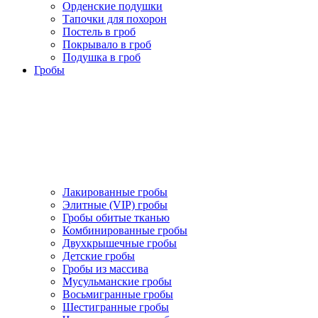
Орденские подушки
Тапочки для похорон
Постель в гроб
Покрывало в гроб
Подушка в гроб
Гробы
Лакированные гробы
Элитные (VIP) гробы
Гробы обитые тканью
Комбинированные гробы
Двухкрышечные гробы
Детские гробы
Гробы из массива
Мусульманские гробы
Восьмигранные гробы
Шестигранные гробы