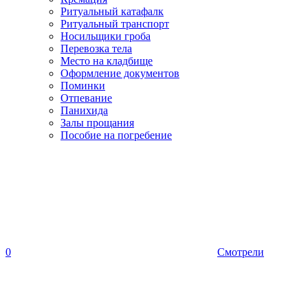
Ритуальный катафалк
Ритуальный транспорт
Носильщики гроба
Перевозка тела
Место на кладбище
Оформление документов
Поминки
Отпевание
Панихида
Залы прощания
Пособие на погребение
0
Смотрели