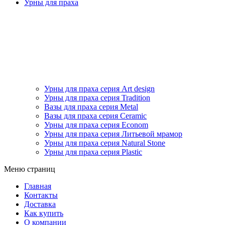
Урны для праха
Урны для праха серия Art design
Урны для праха серия Tradition
Вазы для праха серия Metal
Вазы для праха серия Ceramic
Урны для праха серия Econom
Урны для праха серия Литьевой мрамор
Урны для праха серия Natural Stone
Урны для праха серия Plastic
Меню страниц
Главная
Контакты
Доставка
Как купить
О компании