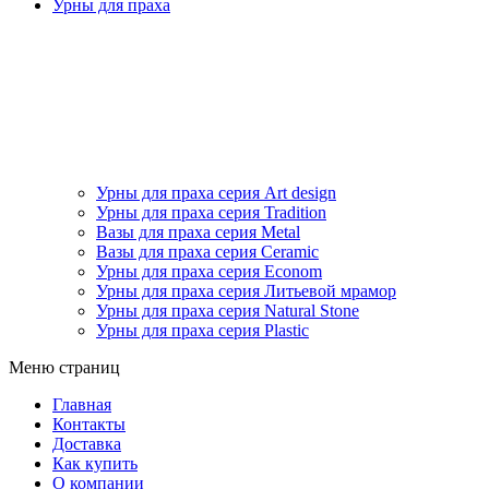
Урны для праха
Урны для праха серия Art design
Урны для праха серия Tradition
Вазы для праха серия Metal
Вазы для праха серия Ceramic
Урны для праха серия Econom
Урны для праха серия Литьевой мрамор
Урны для праха серия Natural Stone
Урны для праха серия Plastic
Меню страниц
Главная
Контакты
Доставка
Как купить
О компании