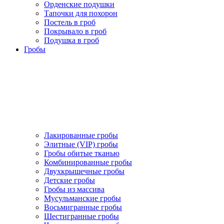
Орденские подушки
Тапочки для похорон
Постель в гроб
Покрывало в гроб
Подушка в гроб
Гробы
Лакированные гробы
Элитные (VIP) гробы
Гробы обитые тканью
Комбинированные гробы
Двухкрышечные гробы
Детские гробы
Гробы из массива
Мусульманские гробы
Восьмигранные гробы
Шестигранные гробы