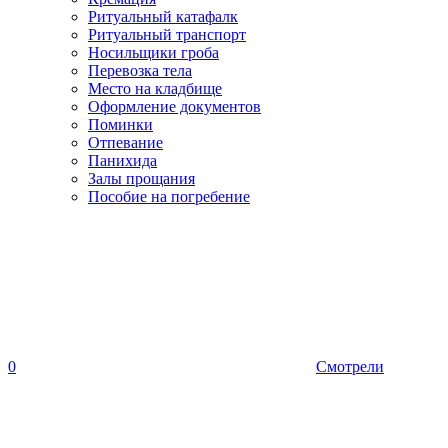
Ритуальный катафалк
Ритуальный транспорт
Носильщики гроба
Перевозка тела
Место на кладбище
Оформление документов
Поминки
Отпевание
Панихида
Залы прощания
Пособие на погребение
0
Смотрели