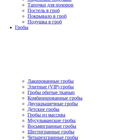
Тапочки для похорон
Постель в гроб
Покрывало в гроб
Подушка в гроб
Гробы
Лакированные гробы
Элитные (VIP) гробы
Гробы обитые тканью
Комбинированные гробы
Двухкрышечные гробы
Детские гробы
Гробы из массива
Мусульманские гробы
Восьмигранные гробы
Шестигранные гробы
Четырехгранные гробы