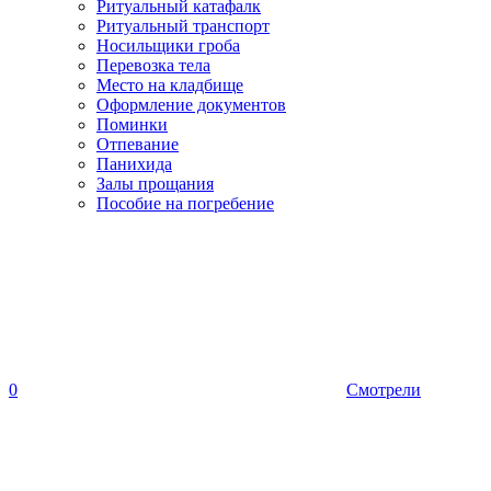
Ритуальный катафалк
Ритуальный транспорт
Носильщики гроба
Перевозка тела
Место на кладбище
Оформление документов
Поминки
Отпевание
Панихида
Залы прощания
Пособие на погребение
0
Смотрели