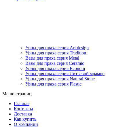
Урны для праха серия Art design
Урны для праха серия Tradition
Вазы для праха серия Metal
Вазы для праха серия Ceramic
Урны для праха серия Econom
Урны для праха серия Литьевой мрамор
Урны для праха серия Natural Stone
Урны для праха серия Plastic
Меню страниц
Главная
Контакты
Доставка
Как купить
О компании