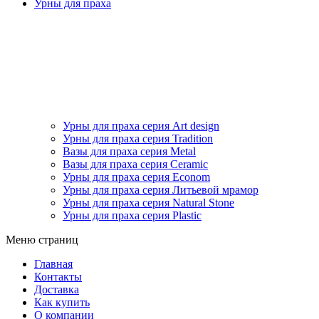
Урны для праха
Урны для праха серия Art design
Урны для праха серия Tradition
Вазы для праха серия Metal
Вазы для праха серия Ceramic
Урны для праха серия Econom
Урны для праха серия Литьевой мрамор
Урны для праха серия Natural Stone
Урны для праха серия Plastic
Меню страниц
Главная
Контакты
Доставка
Как купить
О компании