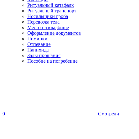
Ритуальный катафалк
Ритуальный транспорт
Носильщики гроба
Перевозка тела
Место на кладбище
Оформление документов
Поминки
Отпевание
Панихида
Залы прощания
Пособие на погребение
0
Смотрели