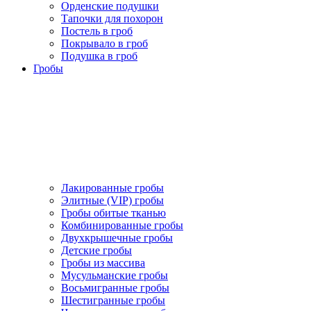
Орденские подушки
Тапочки для похорон
Постель в гроб
Покрывало в гроб
Подушка в гроб
Гробы
Лакированные гробы
Элитные (VIP) гробы
Гробы обитые тканью
Комбинированные гробы
Двухкрышечные гробы
Детские гробы
Гробы из массива
Мусульманские гробы
Восьмигранные гробы
Шестигранные гробы