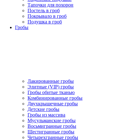
Тапочки для похорон
Постель в гроб
Покрывало в гроб
Подушка в гроб
Гробы
Лакированные гробы
Элитные (VIP) гробы
Гробы обитые тканью
Комбинированные гробы
Двухкрышечные гробы
Детские гробы
Гробы из массива
Мусульманские гробы
Восьмигранные гробы
Шестигранные гробы
Четырехгранные гробы