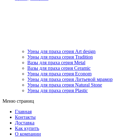
Урны для праха серия Art design
Урны для праха серия Tradition
Вазы для праха серия Metal
Вазы для праха серия Ceramic
Урны для праха серия Econom
Урны для праха серия Литьевой мрамор
Урны для праха серия Natural Stone
Урны для праха серия Plastic
Меню страниц
Главная
Контакты
Доставка
Как купить
О компании