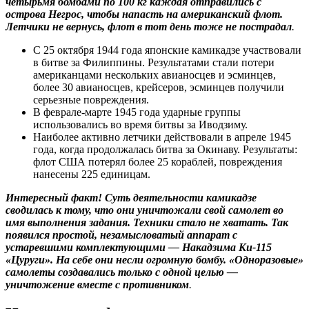
четырьмя бомбами по 100 кг каждая отправились с
острова Негрос, чтобы напасть на американский флот.
Летчики не вернусь, флот в тот день тоже не пострадал
.
С 25 октября 1944 года японские камикадзе участвовали
в битве за Филиппины. Результатами стали потери
американцами нескольких авианосцев и эсминцев,
более 30 авианосцев, крейсеров, эсминцев получили
серьезные повреждения.
В феврале-марте 1945 года ударные группы
использовались во время битвы за Иводзиму.
Наиболее активно летчики действовали в апреле 1945
года, когда продолжалась битва за Окинаву. Результаты:
флот США потерял более 25 кораблей, повреждения
нанесены 225 единицам.
Интересный факт! Суть деятельности камикадзе
сводилась к тому, что они уничтожали свой самолет во
имя выполнения задания. Техники стало не хватать. Так
появился простой, незамысловатый аппарат с
устаревшими комплектующими — Накадзима Ки-115
«Цуруги». На себе они несли огромную бомбу. «Одноразовые»
самолеты создавались только с одной целью —
уничтожение вместе с противником
.