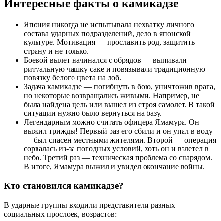
Интересные факты о камикадзе
Япония никогда не испытывала нехватку личного
состава ударных подразделений, дело в японской
культуре. Мотивация — прославить род, защитить
страну и не только.
Боевой вылет начинался с обрядов — выпивали
ритуальную чашку саке и повязывали традиционную
повязку белого цвета на лоб.
Задача камикадзе — погибнуть в бою, уничтожив врага,
но некоторые возвращались живыми. Например, не
была найдена цель или вышел из строя самолет. В такой
ситуации нужно было вернуться на базу.
Легендарным можно считать офицера Ямамура. Он
выжил трижды! Первый раз его сбили и он упал в воду
— был спасен местными жителями. Второй — операция
сорвалась из-за погодных условий, хоть он и взлетел в
небо. Третий раз — техническая проблема со снарядом.
В итоге, Ямамура выжил и увидел окончание войны.
Кто становился камикадзе?
В ударные группы входили представители разных
социальных прослоек, возрастов: