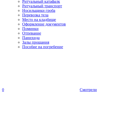
Ритуальный катафалк
Ритуальный транспорт
Носильщики гроба
Перевозка тела
Место на кладбище
Оформление документов
Поминки
Отпевание
Панихида
Залы прощания
Пособие на погребение
0
Смотрели