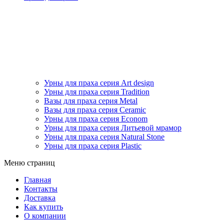
Урны для праха серия Art design
Урны для праха серия Tradition
Вазы для праха серия Metal
Вазы для праха серия Ceramic
Урны для праха серия Econom
Урны для праха серия Литьевой мрамор
Урны для праха серия Natural Stone
Урны для праха серия Plastic
Меню страниц
Главная
Контакты
Доставка
Как купить
О компании