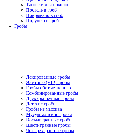
Тапочки для похорон
Постель в гроб
Покрывало в гроб
Подушка в гроб
Гробы
Лакированные гробы
Элитные (VIP) гробы
Гробы обитые тканью
Комбинированные гробы
Двухкрышечные гробы
Детские гробы
Гробы из массива
Мусульманские гробы
Восьмигранные гробы
Шестигранные гробы
Четырехгранные гробы