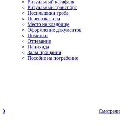
Ритуальный катафалк
Ритуальный транспорт
Носильщики гроба
Перевозка тела
Место на кладбище
Оформление документов
Поминки
Отпевание
Панихида
Залы прощания
Пособие на погребение
0
Смотрели