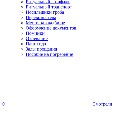
Ритуальный катафалк
Ритуальный транспорт
Носильщики гроба
Перевозка тела
Место на кладбище
Оформление документов
Поминки
Отпевание
Панихида
Залы прощания
Пособие на погребение
0
Смотрели