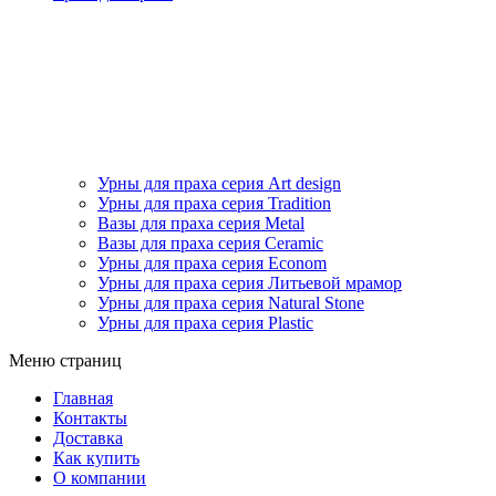
Урны для праха серия Art design
Урны для праха серия Tradition
Вазы для праха серия Metal
Вазы для праха серия Ceramic
Урны для праха серия Econom
Урны для праха серия Литьевой мрамор
Урны для праха серия Natural Stone
Урны для праха серия Plastic
Меню страниц
Главная
Контакты
Доставка
Как купить
О компании