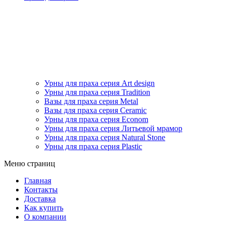
Урны для праха серия Art design
Урны для праха серия Tradition
Вазы для праха серия Metal
Вазы для праха серия Ceramic
Урны для праха серия Econom
Урны для праха серия Литьевой мрамор
Урны для праха серия Natural Stone
Урны для праха серия Plastic
Меню страниц
Главная
Контакты
Доставка
Как купить
О компании