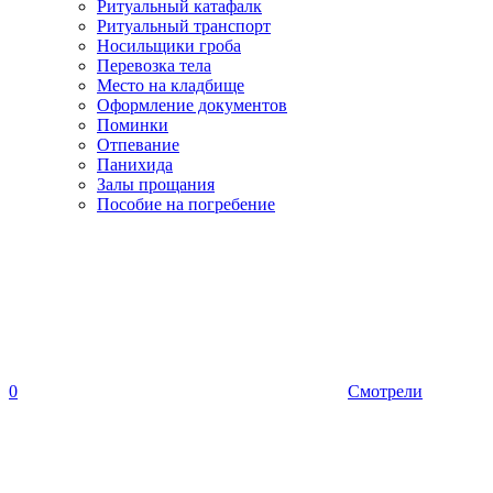
Ритуальный катафалк
Ритуальный транспорт
Носильщики гроба
Перевозка тела
Место на кладбище
Оформление документов
Поминки
Отпевание
Панихида
Залы прощания
Пособие на погребение
0
Смотрели