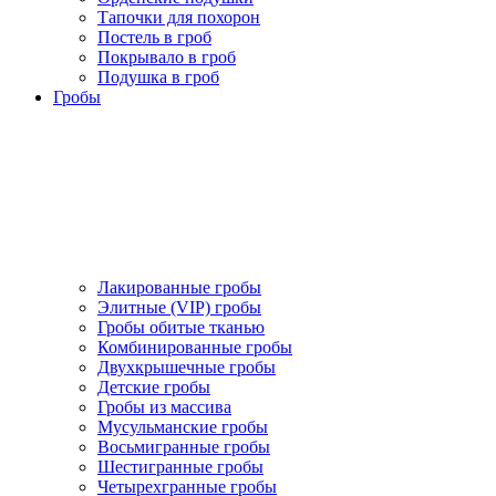
Тапочки для похорон
Постель в гроб
Покрывало в гроб
Подушка в гроб
Гробы
Лакированные гробы
Элитные (VIP) гробы
Гробы обитые тканью
Комбинированные гробы
Двухкрышечные гробы
Детские гробы
Гробы из массива
Мусульманские гробы
Восьмигранные гробы
Шестигранные гробы
Четырехгранные гробы