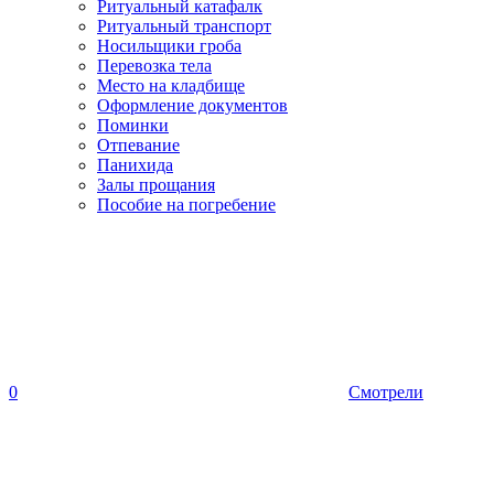
Ритуальный катафалк
Ритуальный транспорт
Носильщики гроба
Перевозка тела
Место на кладбище
Оформление документов
Поминки
Отпевание
Панихида
Залы прощания
Пособие на погребение
0
Смотрели