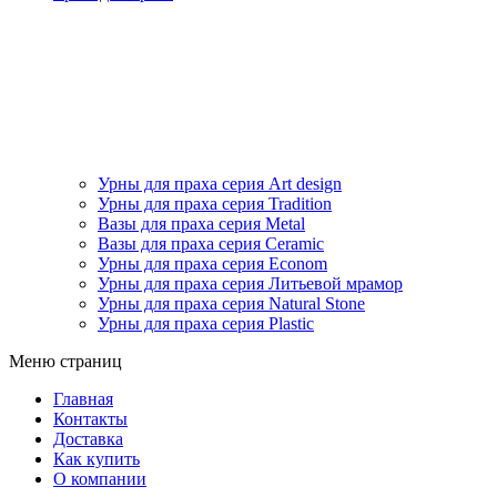
Урны для праха серия Art design
Урны для праха серия Tradition
Вазы для праха серия Metal
Вазы для праха серия Ceramic
Урны для праха серия Econom
Урны для праха серия Литьевой мрамор
Урны для праха серия Natural Stone
Урны для праха серия Plastic
Меню страниц
Главная
Контакты
Доставка
Как купить
О компании