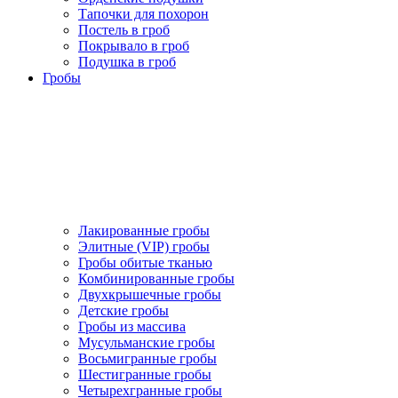
Тапочки для похорон
Постель в гроб
Покрывало в гроб
Подушка в гроб
Гробы
Лакированные гробы
Элитные (VIP) гробы
Гробы обитые тканью
Комбинированные гробы
Двухкрышечные гробы
Детские гробы
Гробы из массива
Мусульманские гробы
Восьмигранные гробы
Шестигранные гробы
Четырехгранные гробы