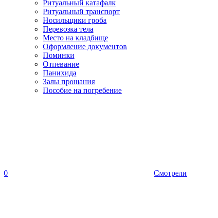
Ритуальный катафалк
Ритуальный транспорт
Носильщики гроба
Перевозка тела
Место на кладбище
Оформление документов
Поминки
Отпевание
Панихида
Залы прощания
Пособие на погребение
0
Смотрели