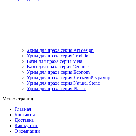
Урны для праха серия Art design
Урны для праха серия Tradition
Вазы для праха серия Metal
Вазы для праха серия Ceramic
Урны для праха серия Econom
Урны для праха серия Литьевой мрамор
Урны для праха серия Natural Stone
Урны для праха серия Plastic
Меню страниц
Главная
Контакты
Доставка
Как купить
О компании