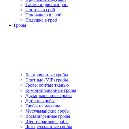
Тапочки для похорон
Постель в гроб
Покрывало в гроб
Подушка в гроб
Гробы
Лакированные гробы
Элитные (VIP) гробы
Гробы обитые тканью
Комбинированные гробы
Двухкрышечные гробы
Детские гробы
Гробы из массива
Мусульманские гробы
Восьмигранные гробы
Шестигранные гробы
Четырехгранные гробы