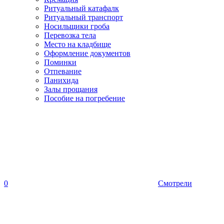
Ритуальный катафалк
Ритуальный транспорт
Носильщики гроба
Перевозка тела
Место на кладбище
Оформление документов
Поминки
Отпевание
Панихида
Залы прощания
Пособие на погребение
0
Смотрели