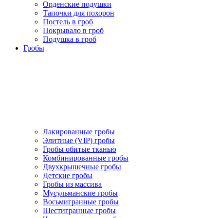
Орденские подушки
Тапочки для похорон
Постель в гроб
Покрывало в гроб
Подушка в гроб
Гробы
Лакированные гробы
Элитные (VIP) гробы
Гробы обитые тканью
Комбинированные гробы
Двухкрышечные гробы
Детские гробы
Гробы из массива
Мусульманские гробы
Восьмигранные гробы
Шестигранные гробы