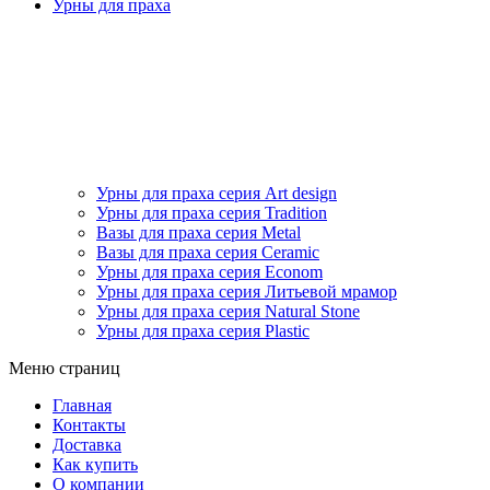
Урны для праха
Урны для праха серия Art design
Урны для праха серия Tradition
Вазы для праха серия Metal
Вазы для праха серия Ceramic
Урны для праха серия Econom
Урны для праха серия Литьевой мрамор
Урны для праха серия Natural Stone
Урны для праха серия Plastic
Меню страниц
Главная
Контакты
Доставка
Как купить
О компании