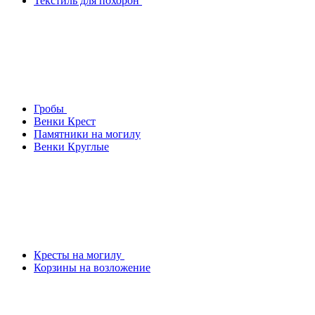
Текстиль для похорон
Гробы
Венки Крест
Памятники на могилу
Венки Круглые
Кресты на могилу
Корзины на возложение