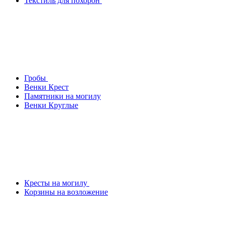
Текстиль для похорон
Гробы
Венки Крест
Памятники на могилу
Венки Круглые
Кресты на могилу
Корзины на возложение