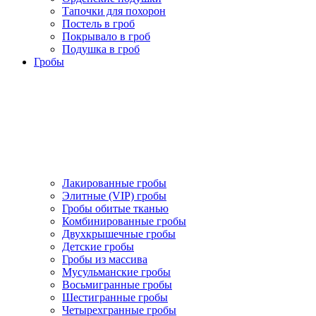
Тапочки для похорон
Постель в гроб
Покрывало в гроб
Подушка в гроб
Гробы
Лакированные гробы
Элитные (VIP) гробы
Гробы обитые тканью
Комбинированные гробы
Двухкрышечные гробы
Детские гробы
Гробы из массива
Мусульманские гробы
Восьмигранные гробы
Шестигранные гробы
Четырехгранные гробы