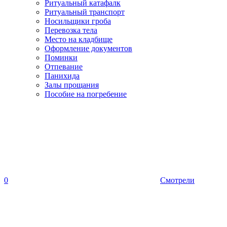
Ритуальный катафалк
Ритуальный транспорт
Носильщики гроба
Перевозка тела
Место на кладбище
Оформление документов
Поминки
Отпевание
Панихида
Залы прощания
Пособие на погребение
0
Смотрели