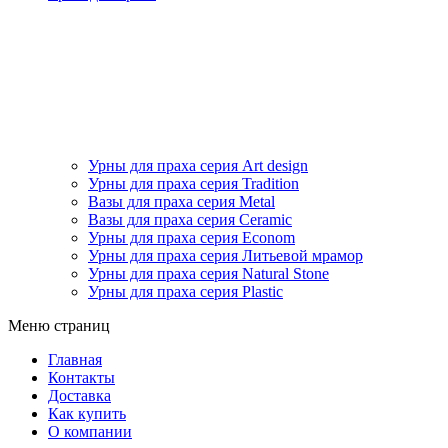
Урны для праха серия Art design
Урны для праха серия Tradition
Вазы для праха серия Metal
Вазы для праха серия Ceramic
Урны для праха серия Econom
Урны для праха серия Литьевой мрамор
Урны для праха серия Natural Stone
Урны для праха серия Plastic
Меню страниц
Главная
Контакты
Доставка
Как купить
О компании