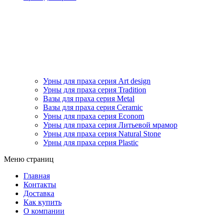
Урны для праха серия Art design
Урны для праха серия Tradition
Вазы для праха серия Metal
Вазы для праха серия Ceramic
Урны для праха серия Econom
Урны для праха серия Литьевой мрамор
Урны для праха серия Natural Stone
Урны для праха серия Plastic
Меню страниц
Главная
Контакты
Доставка
Как купить
О компании