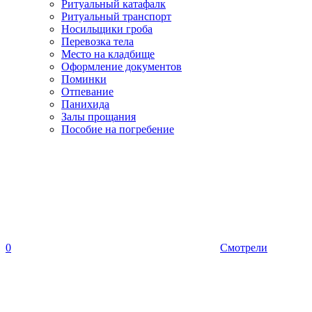
Ритуальный катафалк
Ритуальный транспорт
Носильщики гроба
Перевозка тела
Место на кладбище
Оформление документов
Поминки
Отпевание
Панихида
Залы прощания
Пособие на погребение
0
Смотрели