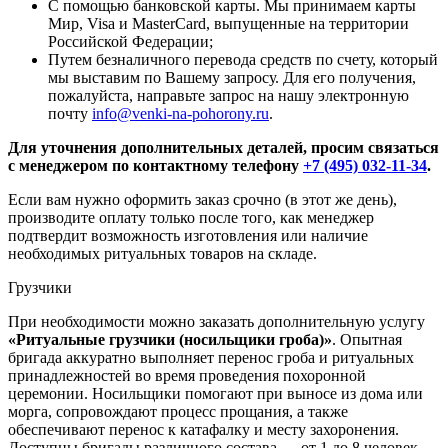
С помощью банковской карты. Мы принимаем карты
Мир, Visa и MasterCard, выпущенные на территории
Российской Федерации;
Путем безналичного перевода средств по счету, который
мы выставим по Вашему запросу. Для его получения,
пожалуйста, направьте запрос на нашу электронную
почту
info@venki-na-pohorony.ru
.
Для уточнения дополнительных деталей, просим связаться
с менеджером по контактному телефону
+7 (495) 032-11-34
.
Если вам нужно оформить заказ срочно (в этот же день),
производите оплату только после того, как менеджер
подтвердит возможность изготовления или наличие
необходимых ритуальных товаров на складе.
Грузчики
При необходимости можно заказать дополнительную услугу
«Ритуальные грузчики (носильщики гроба)»
. Опытная
бригада аккуратно выполняет перенос гроба и ритуальных
принадлежностей во время проведения похоронной
церемонии. Носильщики помогают при выносе из дома или
морга, сопровождают процесс прощания, а также
обеспечивают перенос к катафалку и месту захоронения.
Доступны бригады различного состава — от 1 до 8 человек,