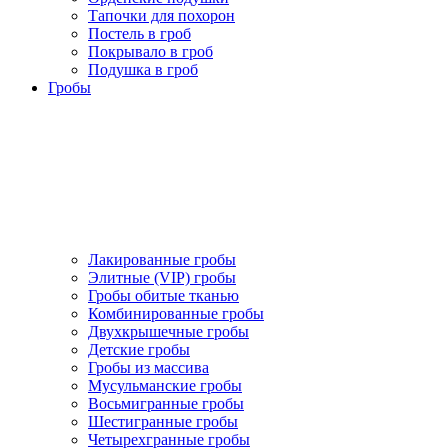
Тапочки для похорон
Постель в гроб
Покрывало в гроб
Подушка в гроб
Гробы
Лакированные гробы
Элитные (VIP) гробы
Гробы обитые тканью
Комбинированные гробы
Двухкрышечные гробы
Детские гробы
Гробы из массива
Мусульманские гробы
Восьмигранные гробы
Шестигранные гробы
Четырехгранные гробы