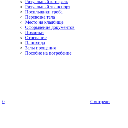
Ритуальный катафалк
Ритуальный транспорт
Носильщики гроба
Перевозка тела
Место на кладбище
Оформление документов
Поминки
Отпевание
Панихида
Залы прощания
Пособие на погребение
0
Смотрели