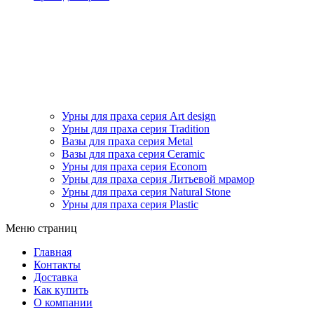
Урны для праха серия Art design
Урны для праха серия Tradition
Вазы для праха серия Metal
Вазы для праха серия Ceramic
Урны для праха серия Econom
Урны для праха серия Литьевой мрамор
Урны для праха серия Natural Stone
Урны для праха серия Plastic
Меню страниц
Главная
Контакты
Доставка
Как купить
О компании