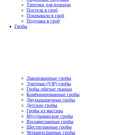
Тапочки для похорон
Постель в гроб
Покрывало в гроб
Подушка в гроб
Гробы
Лакированные гробы
Элитные (VIP) гробы
Гробы обитые тканью
Комбинированные гробы
Двухкрышечные гробы
Детские гробы
Гробы из массива
Мусульманские гробы
Восьмигранные гробы
Шестигранные гробы
Четырехгранные гробы