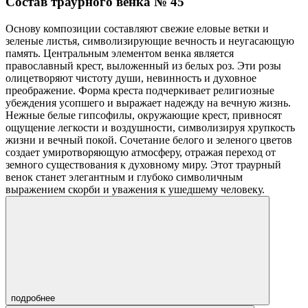
Состав траурного венка № 45
Основу композиции составляют свежие еловые ветки и
зеленые листья, символизирующие вечность и неугасающую
память. Центральным элементом венка является
православный крест, выложенный из белых роз. Эти розы
олицетворяют чистоту души, невинность и духовное
преображение. Форма креста подчеркивает религиозные
убеждения усопшего и выражает надежду на вечную жизнь.
Нежные белые гипсофилы, окружающие крест, привносят
ощущение легкости и воздушности, символизируя хрупкость
жизни и вечный покой. Сочетание белого и зеленого цветов
создает умиротворяющую атмосферу, отражая переход от
земного существования к духовному миру. Этот траурный
венок станет элегантным и глубоко символичным
выражением скорби и уважения к ушедшему человеку.
подробнее