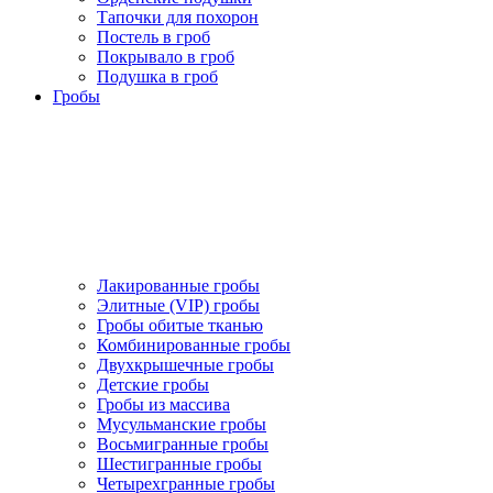
Тапочки для похорон
Постель в гроб
Покрывало в гроб
Подушка в гроб
Гробы
Лакированные гробы
Элитные (VIP) гробы
Гробы обитые тканью
Комбинированные гробы
Двухкрышечные гробы
Детские гробы
Гробы из массива
Мусульманские гробы
Восьмигранные гробы
Шестигранные гробы
Четырехгранные гробы