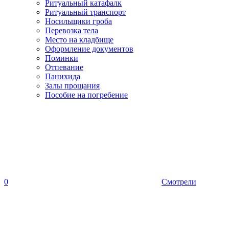
Ритуальный катафалк
Ритуальный транспорт
Носильщики гроба
Перевозка тела
Место на кладбище
Оформление документов
Поминки
Отпевание
Панихида
Залы прощания
Пособие на погребение
0
Смотрели