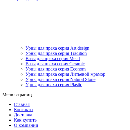
Урны для праха серия Art design
Урны для праха серия Tradition
Вазы для праха серия Metal
Вазы для праха серия Ceramic
Урны для праха серия Econom
Урны для праха серия Литьевой мрамор
Урны для праха серия Natural Stone
Урны для праха серия Plastic
Меню страниц
Главная
Контакты
Доставка
Как купить
О компании