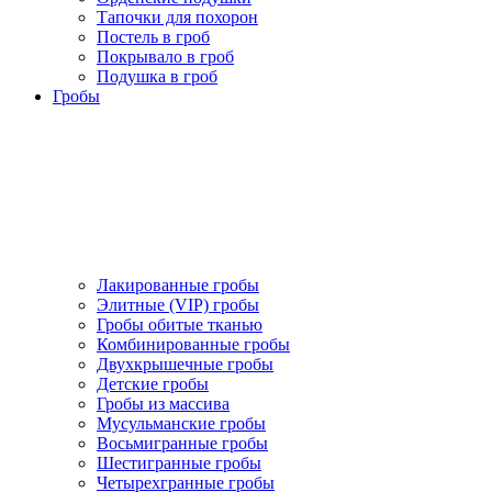
Тапочки для похорон
Постель в гроб
Покрывало в гроб
Подушка в гроб
Гробы
Лакированные гробы
Элитные (VIP) гробы
Гробы обитые тканью
Комбинированные гробы
Двухкрышечные гробы
Детские гробы
Гробы из массива
Мусульманские гробы
Восьмигранные гробы
Шестигранные гробы
Четырехгранные гробы