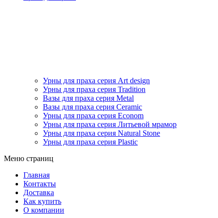
Урны для праха серия Art design
Урны для праха серия Tradition
Вазы для праха серия Metal
Вазы для праха серия Ceramic
Урны для праха серия Econom
Урны для праха серия Литьевой мрамор
Урны для праха серия Natural Stone
Урны для праха серия Plastic
Меню страниц
Главная
Контакты
Доставка
Как купить
О компании