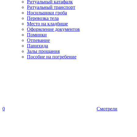
Ритуальный катафалк
Ритуальный транспорт
Носильщики гроба
Перевозка тела
Место на кладбище
Оформление документов
Поминки
Отпевание
Панихида
Залы прощания
Пособие на погребение
0
Смотрели