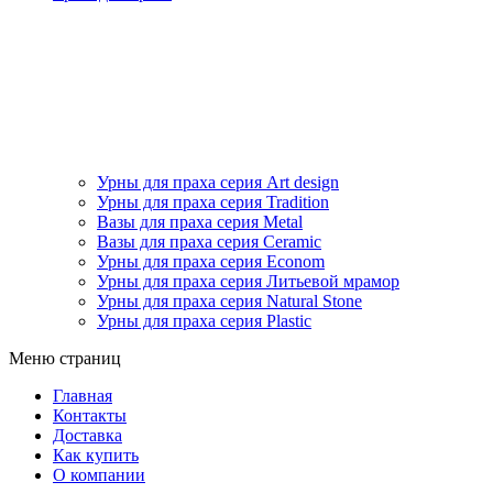
Урны для праха серия Art design
Урны для праха серия Tradition
Вазы для праха серия Metal
Вазы для праха серия Ceramic
Урны для праха серия Econom
Урны для праха серия Литьевой мрамор
Урны для праха серия Natural Stone
Урны для праха серия Plastic
Меню страниц
Главная
Контакты
Доставка
Как купить
О компании