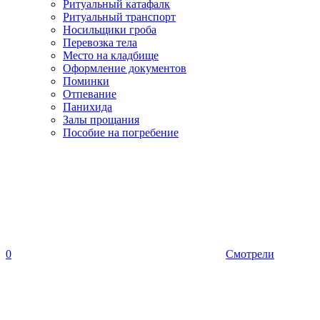
Ритуальный катафалк
Ритуальный транспорт
Носильщики гроба
Перевозка тела
Место на кладбище
Оформление документов
Поминки
Отпевание
Панихида
Залы прощания
Пособие на погребение
0
Смотрели