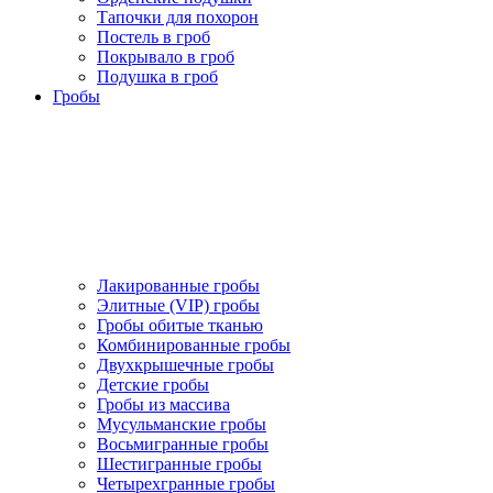
Тапочки для похорон
Постель в гроб
Покрывало в гроб
Подушка в гроб
Гробы
Лакированные гробы
Элитные (VIP) гробы
Гробы обитые тканью
Комбинированные гробы
Двухкрышечные гробы
Детские гробы
Гробы из массива
Мусульманские гробы
Восьмигранные гробы
Шестигранные гробы
Четырехгранные гробы