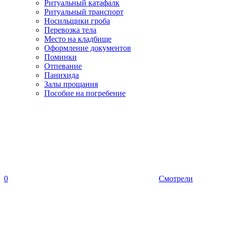
Ритуальный катафалк
Ритуальный транспорт
Носильщики гроба
Перевозка тела
Место на кладбище
Оформление документов
Поминки
Отпевание
Панихида
Залы прощания
Пособие на погребение
0
Смотрели