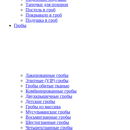
Тапочки для похорон
Постель в гроб
Покрывало в гроб
Подушка в гроб
Гробы
Лакированные гробы
Элитные (VIP) гробы
Гробы обитые тканью
Комбинированные гробы
Двухкрышечные гробы
Детские гробы
Гробы из массива
Мусульманские гробы
Восьмигранные гробы
Шестигранные гробы
Четырехгранные гробы