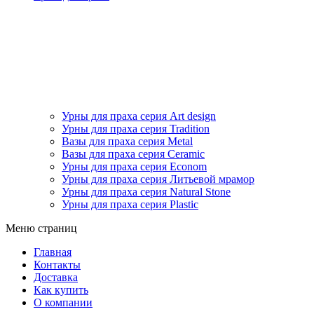
Урны для праха серия Art design
Урны для праха серия Tradition
Вазы для праха серия Metal
Вазы для праха серия Ceramic
Урны для праха серия Econom
Урны для праха серия Литьевой мрамор
Урны для праха серия Natural Stone
Урны для праха серия Plastic
Меню страниц
Главная
Контакты
Доставка
Как купить
О компании