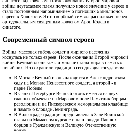
синагоге над ковчегом. После окончания Второй мировой
войны неугасаемое пламя получило новое значение у евреев и
стало постоянным напоминанием о погибших 6 миллионов
евреев в Холокосте. Этот скорбный символ расположен перед
ортодоксальным священным ковчегом Арон Кодеш в
синагоге.
Современный символ героев
Войны, массовая гибель солдат и мирного населения
коснулась не только евреев. После окончания Второй мировой
войны Вечный огонь зажгли многие станы мира в память о
погибших. Но сохранили традицию сегодня два государства.
В Москве Вечный огонь находится в Александровском
саду на Могиле Неизвестного солдата, а второй - в
парке Победы.
В Санкт-Петербурге Вечный огонь имеется на двух
главных объектах: на Марсовом поле Памятник борцам
революции и на Пискаревском мемориальном кладбище
в память о блокаде Ленинграда.
В Волгограде традиция представлена в Зале Воинской
славы на Мамаевом кургане и на площади Павших
борцов в Гражданскую и Великую Отечественную
войну.