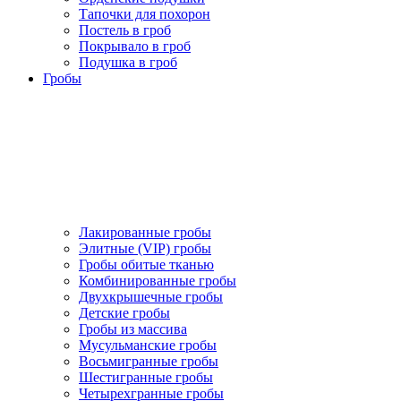
Тапочки для похорон
Постель в гроб
Покрывало в гроб
Подушка в гроб
Гробы
Лакированные гробы
Элитные (VIP) гробы
Гробы обитые тканью
Комбинированные гробы
Двухкрышечные гробы
Детские гробы
Гробы из массива
Мусульманские гробы
Восьмигранные гробы
Шестигранные гробы
Четырехгранные гробы