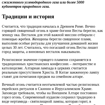
сжиженного углеводородного газа или более 5000
кубометров природного газа.
Традиции и история
Считается, что традиция началась в Древнем Риме. Вечно
горящий священный огонь в храме богини Весты берегли, как
зеницу ока. Весталок для этой важной миссии отбирали с
помощью жребия. Женщины берегли священное пламя,
выполняя особые ритуалы для улучшения домашней жизни
целых 30 лет. Считалось, что погасший огонь Весты лишит
город защиты, а виновных весталок наказывали.
Религиозное значение горящего пламени сохраняется в
традиционных христианских конфессиях – лютеранстве и
католицизме. Алтарная лампада в церквях считается
реальным присутствием Христа. В Китае зажженную лампу
ставят для почитания предков на семейном алтаре.
Вечный огонь считается неотъемлемой частью религиозных
еврейских ритуалов в Скинии и Иерусалимском Храме.
Заповеди требовали, чтобы на Внешнем Алтаре постоянно
горел огонь. Современный иудаизм сохранил традицию в
виде нертамида - святилищной лампы, которая горит, в