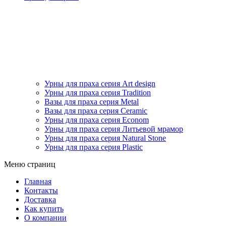
Урны для праха серия Art design
Урны для праха серия Tradition
Вазы для праха серия Metal
Вазы для праха серия Ceramic
Урны для праха серия Econom
Урны для праха серия Литьевой мрамор
Урны для праха серия Natural Stone
Урны для праха серия Plastic
Меню страниц
Главная
Контакты
Доставка
Как купить
О компании