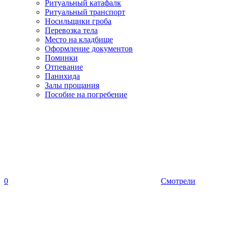
Ритуальный катафалк
Ритуальный транспорт
Носильщики гроба
Перевозка тела
Место на кладбище
Оформление документов
Поминки
Отпевание
Панихида
Залы прощания
Пособие на погребение
0
Смотрели