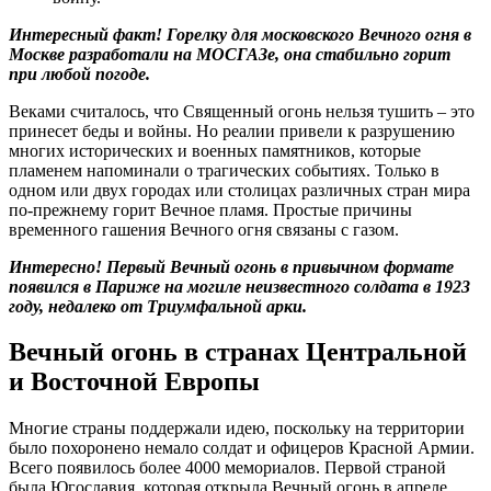
Интересный факт! Горелку для московского Вечного огня в
Москве разработали на МОСГАЗе, она стабильно горит
при любой погоде.
Веками считалось, что Священный огонь нельзя тушить – это
принесет беды и войны. Но реалии привели к разрушению
многих исторических и военных памятников, которые
пламенем напоминали о трагических событиях. Только в
одном или двух городах или столицах различных стран мира
по-прежнему горит Вечное пламя. Простые причины
временного гашения Вечного огня связаны с газом.
Интересно! Первый Вечный огонь в привычном формате
появился в Париже на могиле неизвестного солдата в 1923
году, недалеко от Триумфальной арки.
Вечный огонь в странах Центральной
и Восточной Европы
Многие страны поддержали идею, поскольку на территории
было похоронено немало солдат и офицеров Красной Армии.
Всего появилось более 4000 мемориалов. Первой страной
была Югославия, которая открыла Вечный огонь в апреле