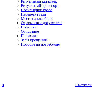
Ритуальный катафалк
Ритуальный транспорт
Носильщики гроба
Перевозка тела
Место на кладбище
Оформление документов
Поминки
Отпевание
Панихида
Залы прощания
Пособие на погребение
0
Смотрели