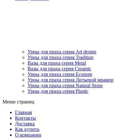
Урны для праха серия Art design
Урны для праха серия Tradition
Вазы для праха серия Metal
Вазы для праха серия Ceramic
Урны для праха серия Econom
Урны для праха серия Литьевой мрамор
Урны для праха серия Natural Stone
Урны для праха серия Plastic
Меню страниц
Главная
Контакты
Доставка
Как купить
О компании