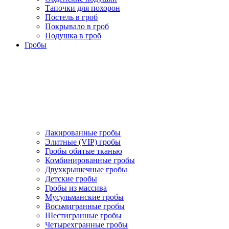
Тапочки для похорон
Постель в гроб
Покрывало в гроб
Подушка в гроб
Гробы
Лакированные гробы
Элитные (VIP) гробы
Гробы обитые тканью
Комбинированные гробы
Двухкрышечные гробы
Детские гробы
Гробы из массива
Мусульманские гробы
Восьмигранные гробы
Шестигранные гробы
Четырехгранные гробы