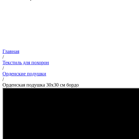
Главная
/
Текстиль для похорон
/
Орденские подушки
/
Орденская подушка 30х30 см бордо