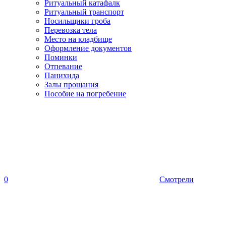
Ритуальный катафалк
Ритуальный транспорт
Носильщики гроба
Перевозка тела
Место на кладбище
Оформление документов
Поминки
Отпевание
Панихида
Залы прощания
Пособие на погребение
0
Смотрели