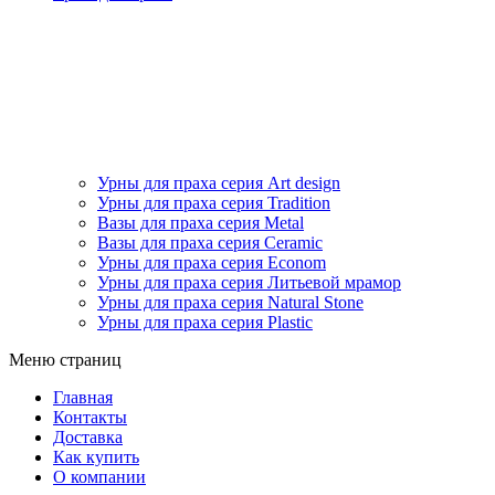
Урны для праха серия Art design
Урны для праха серия Tradition
Вазы для праха серия Metal
Вазы для праха серия Ceramic
Урны для праха серия Econom
Урны для праха серия Литьевой мрамор
Урны для праха серия Natural Stone
Урны для праха серия Plastic
Меню страниц
Главная
Контакты
Доставка
Как купить
О компании