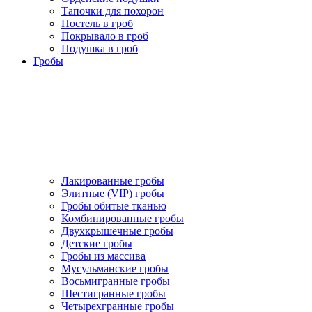
Тапочки для похорон
Постель в гроб
Покрывало в гроб
Подушка в гроб
Гробы
Лакированные гробы
Элитные (VIP) гробы
Гробы обитые тканью
Комбинированные гробы
Двухкрышечные гробы
Детские гробы
Гробы из массива
Мусульманские гробы
Восьмигранные гробы
Шестигранные гробы
Четырехгранные гробы