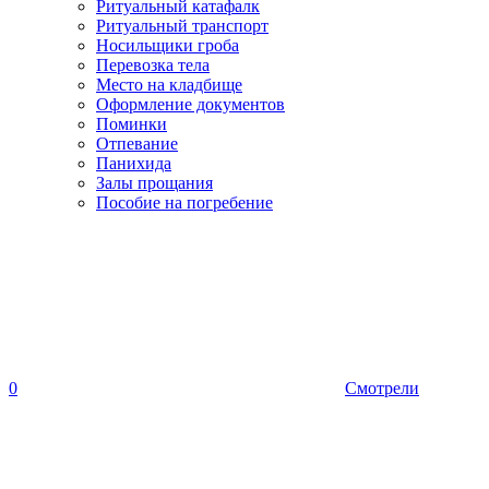
Ритуальный катафалк
Ритуальный транспорт
Носильщики гроба
Перевозка тела
Место на кладбище
Оформление документов
Поминки
Отпевание
Панихида
Залы прощания
Пособие на погребение
0
Смотрели