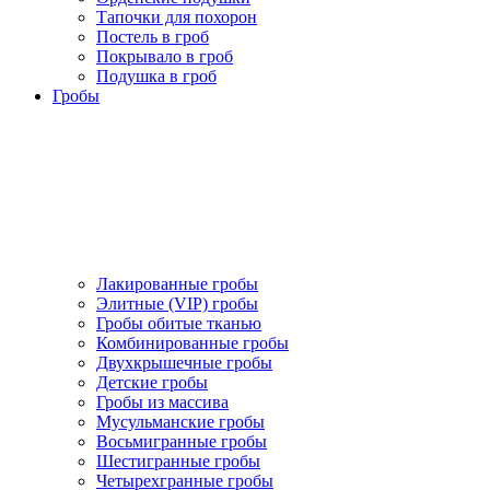
Тапочки для похорон
Постель в гроб
Покрывало в гроб
Подушка в гроб
Гробы
Лакированные гробы
Элитные (VIP) гробы
Гробы обитые тканью
Комбинированные гробы
Двухкрышечные гробы
Детские гробы
Гробы из массива
Мусульманские гробы
Восьмигранные гробы
Шестигранные гробы
Четырехгранные гробы