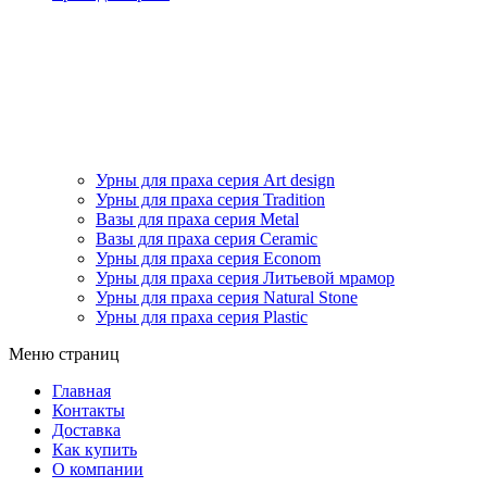
Урны для праха серия Art design
Урны для праха серия Tradition
Вазы для праха серия Metal
Вазы для праха серия Ceramic
Урны для праха серия Econom
Урны для праха серия Литьевой мрамор
Урны для праха серия Natural Stone
Урны для праха серия Plastic
Меню страниц
Главная
Контакты
Доставка
Как купить
О компании